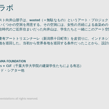
ラボ
ト向井山朋子は、wasted（＝無駄なもの）というアート・プロジェ
いくつかの空洞を用意する。その空洞には、女性の月経による血染めの
住時代のご近所住まいだった向井山は、学生たちと一緒にこのアート空
妻有アートトリエンナーレ（新潟県十日町市）を皮切りに、インドネシ
地を巡回した。当初から世界各地を巡回する条件だったことから、設計
A FOUNDATION
ions + CUT（千葉大学大学院の建築学生たちによる有志）
ンド・シアター他
tstations all rights reserved.