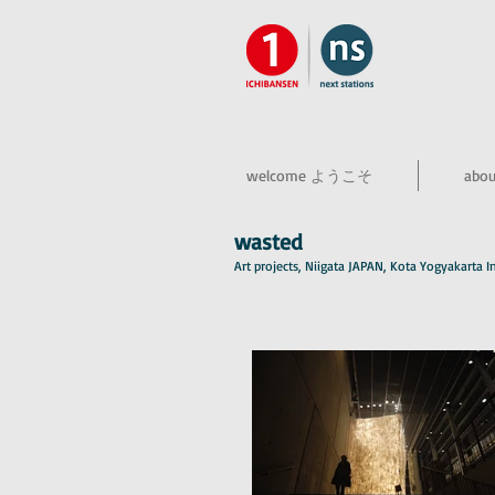
welcome ようこそ
abo
wasted
Art projects, Niigata JAPAN, Kota Yogyakarta