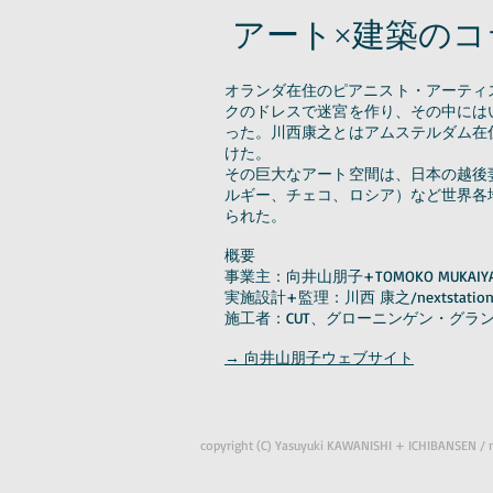
アート×建築のコ
オランダ在住のピアニスト・アーティス
クのドレスで迷宮を作り、その中には
った。川西康之とはアムステルダム在
けた。
その巨大なアート空間は、日本の越後
ルギー、チェコ、ロシア）など世界各
られた。
概要
事業主：向井山朋子+TOMOKO MUKAIYAM
実施設計+監理：川西 康之/nextstat
施工者：CUT、グローニンゲン・グラ
→ 向井山朋子ウェブサイト
copyright (C) Yasuyuki KAWANISHI + ICHIBANSEN / nex