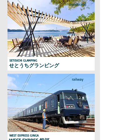
laundscape
SETOUCHI GLAMPING
せとうちグランピング
railway
WEST EXPRESS GINGA