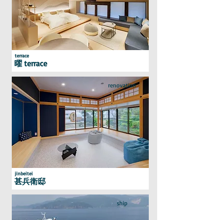
terrace
曜 terrace
renovation
jinbeitei
甚兵衛邸
ship