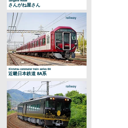
Sangane House
さんがね屋さん
railway
Kintetsu commuter train series 8A
近畿日本鉄道 8A系
railway