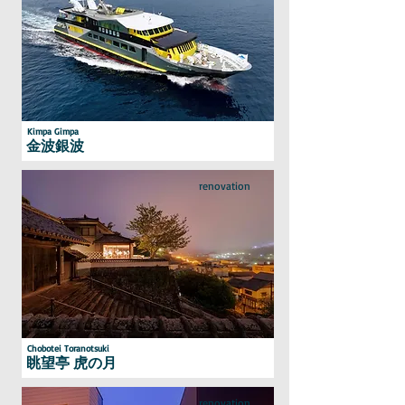
Kimpa Gimpa
金波銀波
renovation
Chobotei Toranotsuki
眺望亭 虎の月
renovation