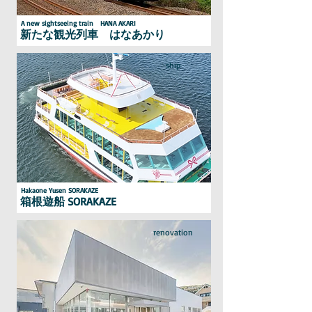
A new sightseeing train HANA AKARI
新たな観光列車 はなあかり
ship
Hakaone Yusen SORAKAZE
箱根遊船 SORAKAZE
renovation