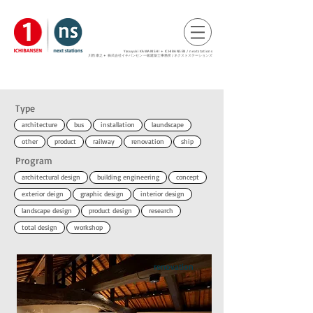
Yasuyuki KAWANISHI + ICHIBANSEN / nextstations
​川西 康之 +
株式会社イチバンセン 一級建築士事務所 / ネクストステーションズ
Type
architecture
bus
installation
laundscape
other
product
railway
renovation
ship
Program
architectural design
building engineering
concept
exterior deign
graphic design
interior design
landscape design
product design
research
total design
workshop
renovation