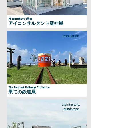
AI consultant office
アイコンサルタント新社屋
installation
The Farthest Railways Exhibition
果ての鉄道展
architecture,
laundscape