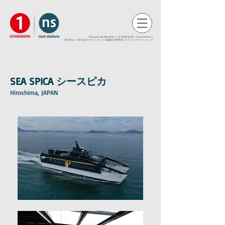
Yasuyuki KAWANISHI + ICHIBANSEN / nextstations
​川西 康之 +
株式会社イチバンセン 一級建築士事務所 / ネクストステーションズ
SEA SPICA シースピカ
Hiroshima, JAPAN